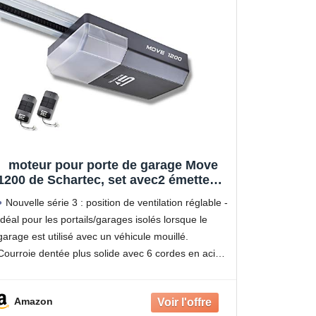
moteur pour porte de garage Move
1200 de Schartec, set avec2 émetteurs
manuels et rail – portail électrique -
Nouvelle série 3 : position de ventilation réglable -
Moteur de portail de garage - moteur
Idéal pour les portails/garages isolés lorsque le
de porte de garage
garage est utilisé avec un véhicule mouillé.
Courroie dentée plus solide avec 6 cordes en acier.
Écran caché (écran caché) - Design élégant et
Amazon