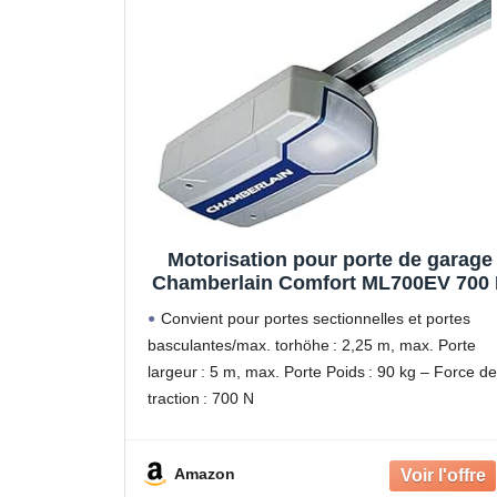
Motorisation pour porte de garage
Chamberlain Comfort ML700EV 700
Convient pour portes sectionnelles et portes
basculantes/max. torhöhe : 2,25 m, max. Porte
largeur : 5 m, max. Porte Poids : 90 kg – Force de
traction : 700 N
Entretien à dents Courroie d'entraînement perm
un fonctionnement silencieux et calme. Fréquenc
Amazon
433 MHz,