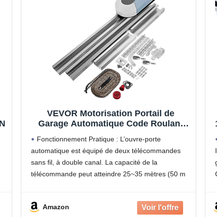
VEVOR Motorisation Portail de
 N
Garage Automatique Code Roulant
1000 N Complet pour Porte
Fonctionnement Pratique : L’ouvre-porte
Basculante 200W max Portail
automatique est équipé de deux télécommandes
Électrique a Vérin Code Roulant pour
sans fil, à double canal. La capacité de la
Portes Sectionnelles et Portes
Basculantes
télécommande peut atteindre 25~35 mètres (50 m
et
en zone ouverte).
e:
Travail à Faible Bruit : L'opérateur de l'ouvre-
Amazon
porte produit moins de