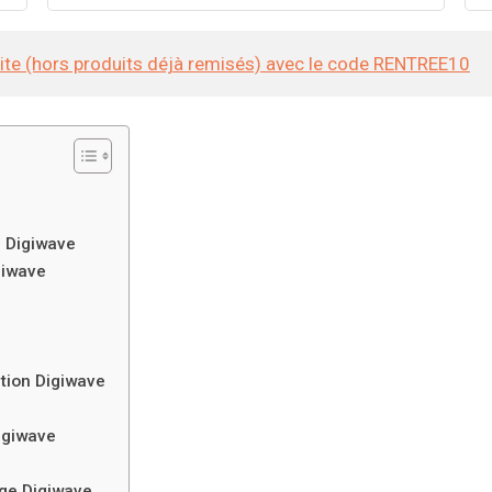
site (hors produits déjà remisés) avec le code RENTREE10
e Digiwave
giwave
ation Digiwave
Digiwave
age Digiwave