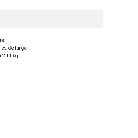
ts
res de large
à 200 kg