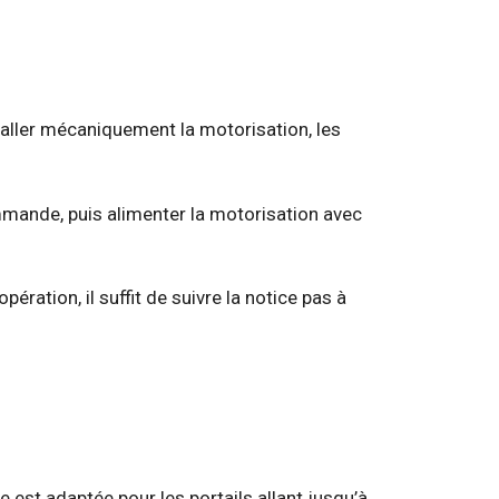
nstaller mécaniquement la motorisation, les
mmande, puis alimenter la motorisation avec
ration, il suffit de suivre la notice pas à
e est adaptée pour les portails allant jusqu’à