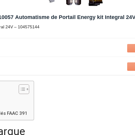
0057 Automatisme de Portail Energy kit Integral 24
gral 24V – 104575144
ulés FAAC 391
arque