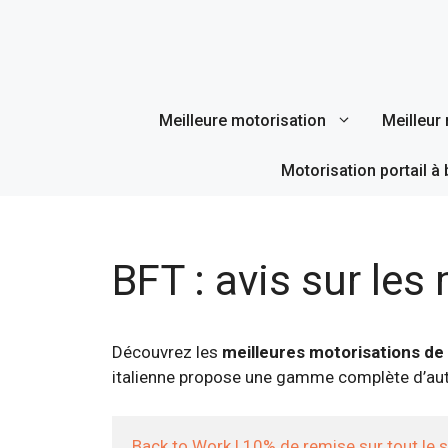
Aller
au
contenu
Meilleure motorisation
Meilleur 
Motorisation portail à 
BFT : avis sur les
Découvrez les
meilleures motorisations de 
italienne propose une gamme complète d’au
Back to Work ! 10% de remise sur tout le 