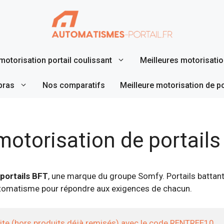
motorisation portail coulissant
Meilleures motorisation
bras
Nos comparatifs
Meilleure motorisation de p
 motorisation de portail
portails BFT
, une marque du groupe Somfy. Portails battants
tomatisme pour répondre aux exigences de chacun.
site (hors produits déjà remisés) avec le code RENTREE10