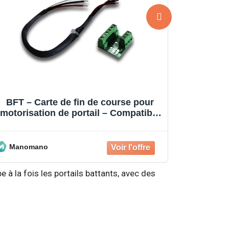
BFT – Kit de motorisation de portail
BFT – Ki
pour portes battantes jusqu’à 400 kg
battant
– 80 cycles/jour
k
Manomano
Manom
e à la fois les portails battants, avec des