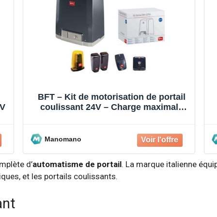
il
BFT – Carte de fin de course pour
e
motorisation de portail – Compatible
avec modèles VIRGO BT A
Manomano
mplète d’
automatisme de portail
. La marque italienne équip
ues, et les portails coulissants.
ant