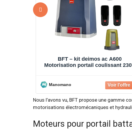
 A600
BFT – Kit de motorisation de porta
ssant 230V
coulissant 24V – Charge maximal
400 kg – Vitesse 12
Manomano
Nous l’avons vu, BFT propose une gamme co
motorisations électromécaniques et hydrauliq
Moteurs pour portail batt