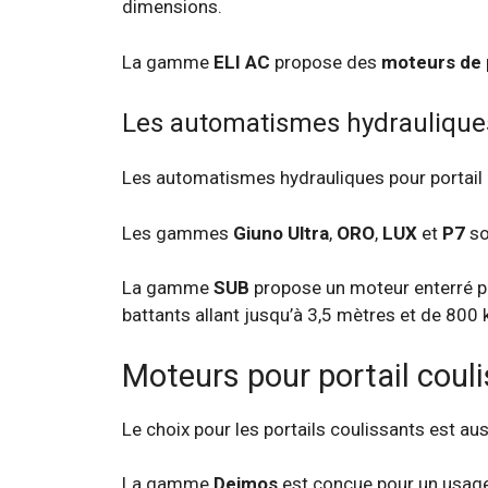
dimensions.
La gamme
ELI AC
propose des
moteurs de 
Les automatismes hydraulique
Les automatismes hydrauliques pour portail b
Les gammes
Giuno Ultra
,
ORO
,
LUX
et
P7
so
La gamme
SUB
propose un moteur enterré pou
battants allant jusqu’à 3,5 mètres et de 80
Moteurs pour portail coul
Le choix pour les portails coulissants est aus
La gamme
Deimos
est conçue pour un usage 