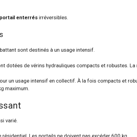
portail enterrés
irréversibles.
s
attant sont destinés à un usage intensif.
nt dotées de vérins hydrauliques compacts et robustes. La 
r un usage intensif en collectif. À la fois compacts et robu
0 kg maximum.
issant
si varié.
résidentiel. Les portails ne doivent pas excéder 600 kg.