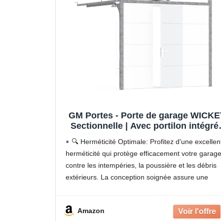
GM Portes - Porte de garage WICKE
Sectionnelle | Avec portilon intégré 
Prémontée | Moteur: Somfy 600io -
🔍 Herméticité Optimale: Profitez d'une excellen
Wifi - Inclus | 200cm X 240cm | Blanc
herméticité qui protège efficacement votre garag
Finition lisse sablé
contre les intempéries, la poussière et les débris
extérieurs. La conception soignée assure une
étanchéité parfaite pour un confort optimal.
🔥Isolation Thermique Supérieure: Conçue pou
Amazon
offrir une isolation