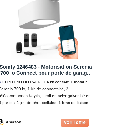
Somfy 1246483 - Motorisation Serenia
700 io Connect pour porte de garage,
Moteur porte de garage pour portes
CONTENU DU PACK : Ce kit contient 1 moteur
max 2,35m H et 3m L, Fabriqué en
Serenia 700 io, 1 Kit de connectivité, 2
France, Compatible avec TaHoma
télécommandes Keytis, 1 rail en acier galvanisé en
3 parties, 1 jeu de photocellules, 1 bras de liaison, 2
supports, 2 barres d'attache
Amazon