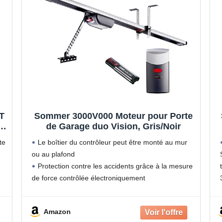
T
Sommer 3000V000 Moteur pour Porte
|
de Garage duo Vision, Gris/Noir
te
Le boîtier du contrôleur peut être monté au mur
 -
e
ou au plafond
Protection contre les accidents grâce à la mesure
de force contrôlée électroniquement
Aucune connexion supplémentaire n'est
r
nécessaire
Amazon
Déverrouillage d'urgence en cas de manque de