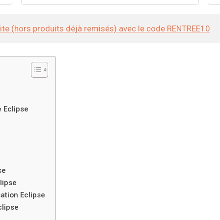
courant
site (hors produits déjà remisés) avec le code RENTREE10
e Eclipse
se
lipse
ation Eclipse
clipse
s