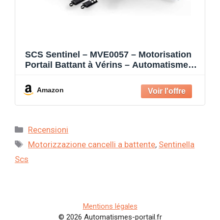
SCS Sentinel – MVE0057 – Motorisation
Portail Battant à Vérins – Automatisme
24V – 2 Télécommandes – Feu Clignotant
– Fermeture Automatique – Longueur 4
Amazon
m Poids 400 kg max. – OpenGate 1
Categorie
Recensioni
Tag
Motorizzazione cancelli a battente
,
Sentinella
Scs
Mentions légales
© 2026 Automatismes-portail.fr