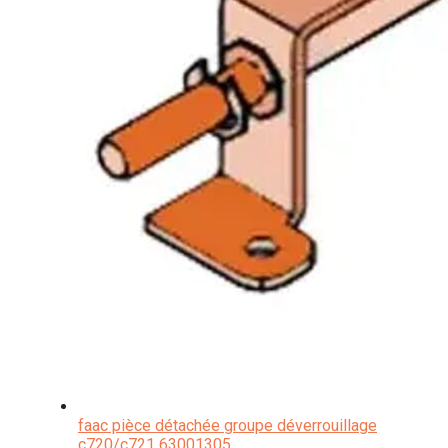
faac pièce détachée groupe déverrouillage
c720/c721 63001305