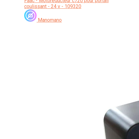
Faac - Motoréducteur c720 pour portail
coulissant - 24 v - 109320
Manomano