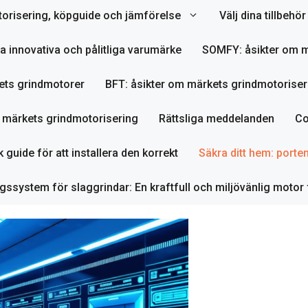
orisering, köpguide och jämförelse
Välj dina tillbeh
ta innovativa och pålitliga varumärke
SOMFY: åsikter om m
ets grindmotorer
BFT: åsikter om märkets grindmotoriser
m märkets grindmotorisering
Rättsliga meddelanden
Co
 guide för att installera den korrekt
Säkra ditt hem: porte
ssystem för slaggrindar: En kraftfull och miljövänlig motor 