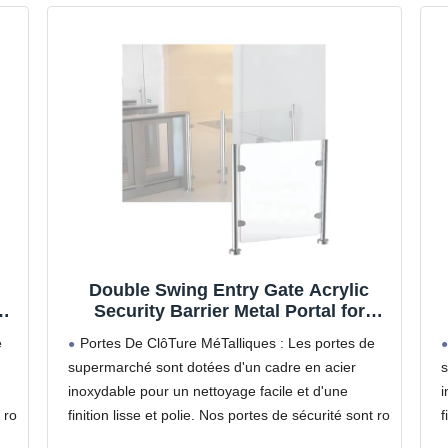
Double Swing Entry Gate Acrylic
Security Barrier Metal Portal for
y
Office Buildings Checkout Library
e
Portes De ClôTure MéTalliques : Les portes de
h
Store - 70x85cm Durable & Stylish
supermarché sont dotées d'un cadre en acier
s
Access Control Solution
inoxydable pour un nettoyage facile et d'une
i
 ro
finition lisse et polie. Nos portes de sécurité sont ro
f
Conception En Acrylique Transparent : Cette