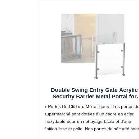
Double Swing Entry Gate Acrylic
Security Barrier Metal Portal for
Office Buildings Checkout Librar
Portes De ClôTure MéTalliques : Les portes d
Store - 70x85cm Durable & Stylis
supermarché sont dotées d'un cadre en acier
Access Control Solution
inoxydable pour un nettoyage facile et d'une
finition lisse et polie. Nos portes de sécurité sont
Conception En Acrylique Transparent : Cette