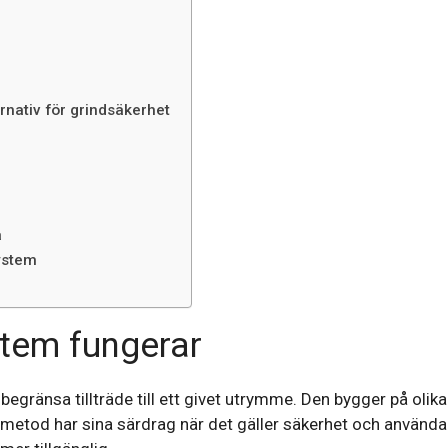
rnativ för grindsäkerhet
a
system
stem fungerar
egränsa tillträde till ett givet utrymme. Den bygger på olik
je metod har sina särdrag när det gäller säkerhet och använd