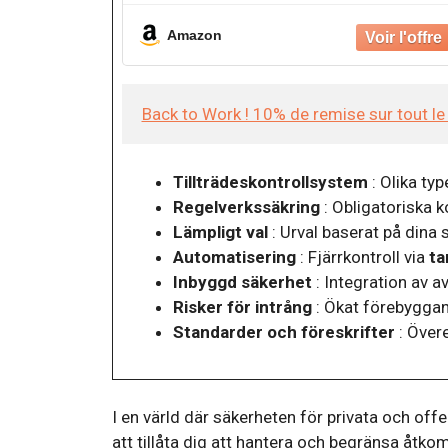
cloison présente
Amazon
Back to Work ! 10% de remise sur tout l
Tillträdeskontrollsystem
: Olika typ
Regelverkssäkring
: Obligatoriska k
Lämpligt val
: Urval baserat på dina 
Automatisering
: Fjärrkontroll via
ta
Inbyggd säkerhet
: Integration av 
Risker för intrång
: Ökat förebyggan
Standarder och föreskrifter
: Över
I en värld där säkerheten för privata och of
att tillåta dig att hantera och begränsa åtko