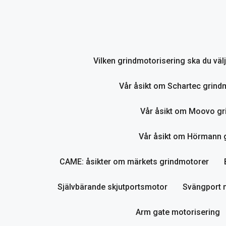
Hoppa
till
innehåll
Vilken grindmotorisering ska du vä
Vår åsikt om Schartec grind
Vår åsikt om Moovo gr
Vår åsikt om Hörmann gr
CAME: åsikter om märkets grindmotorer
Självbärande skjutportsmotor
Svängport 
Arm gate motorisering