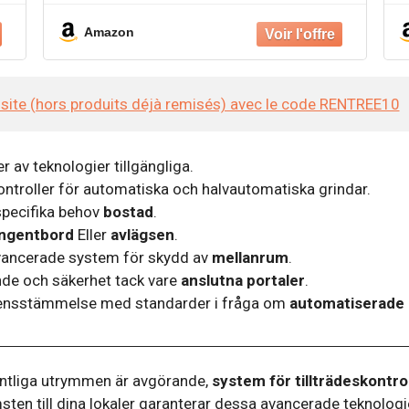
cloison présente
c
Amazon
e site (hors produits déjà remisés) avec le code RENTREE10
er av teknologier tillgängliga.
ontroller för automatiska och halvautomatiska grindar.
specifika behov
bostad
.
ngentbord
Eller
avlägsen
.
avancerade system för skydd av
mellanrum
.
de och säkerhet tack vare
anslutna portaler
.
ensstämmelse med standarder i fråga om
automatiserade
fentliga utrymmen är avgörande,
system för tillträdeskontrol
msten till dina lokaler garanterar dessa avancerade teknolog