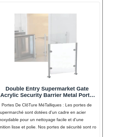
Double Entry Supermarket Gate
Acrylic Security Barrier Metal Portal
for Office Building Checkout Library
Portes De ClôTure MéTalliques : Les portes de
Store (80x75cm) - Durable Versatile
upermarché sont dotées d'un cadre en acier
Easy Install
noxydable pour un nettoyage facile et d'une
inition lisse et polie. Nos portes de sécurité sont ro
Conception En Acrylique Transparent : Cette