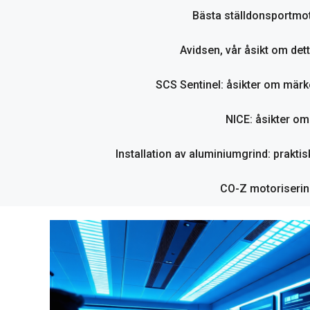
Bästa ställdonsportmot
Avidsen, vår åsikt om det
SCS Sentinel: åsikter om märk
NICE: åsikter o
Installation av aluminiumgrind: praktisk
CO-Z motorisering