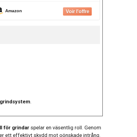
loison présente
Amazon
 grindsystem
.
l för grindar
spelar en väsentlig roll. Genom
ier ett effektivt skydd mot oönskade intrång.