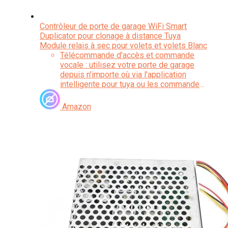
Contrôleur de porte de garage WiFi Smart
Duplicator pour clonage à distance Tuya
Module relais à sec pour volets et volets Blanc
Télécommande d'accès et commande
vocale : utilisez votre porte de garage
depuis n'importe où via l'application
intelligente pour tuya ou les commandes
vocales avec Alexa et Google Assistant,
entrée pratique pour la famille et les
Amazon
invités sans avoir besoin de