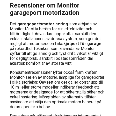
Recensioner om Monitor
garageport motorization
Det
garageportsmotorisering
som erbjuds av
Monitor får ofta beröm för sin effektivitet och
tillförlitlighet. Användare uppskattar särskilt den
enkla installationen av dessa system, som gör det
möjligt att motorisera en
takskjutport för garage
på rekordtid. Tekniken som används av Monitor
syftar till att ge smidig och tyst drift, vilket är viktigt
för dagligt bruk, särskilt i bostadsområden där
akustisk komfort är av största vikt.
Konsumentrecensioner lyfter också fram kraften i
Monitor-serien av motorer, lämpliga för garageportar
i olika storlekar. Oavsett om det gäller dörrar upp till
10 m² eller större modeller indikerar feedback att
motorerna är designade för att säkerställa säker och
enkel hantering. Mångfalden av alternativ tillåter
användare att välja den optimala motorn baserat på
deras specifika behov.
Dessutom går säkerhetsfunktionerna integrerade i