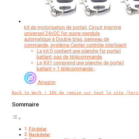
kit de motorisation de portail, Circuit imprimé
universel 24vDC for ouvre-pendule
automatique à Double bras, panneau de
commande, système Center contrôle intelligent
Le kit 0 contient une planche for portail
battant, pas de télécommande
Le Kit1 comprend une planche de portail
battant + 1 télécommande ;
Le Kit2 comprend une balançoire ou une
planche + 2 télécommandes;
Amazon
Le Kit3 comprend une planche
Back to Work ! 10% de remise sur tout le site (hors
Sommaire
Fördelar
Nackdelar