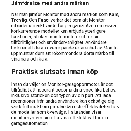
Jämförelse med andra märken
När man jämför Monitor med andra märken som
Kam
,
Trevlig
, Och
Faac
, verkar det som att Monitor
erbjuder utmärkt värde för pengarna. Även om vissa
konkurrerande modeller kan erbjuda ytterligare
funktioner, sticker monitormotorer ut för sin
tillförlitlighet och användarvänlighet. Användare
betonar att deras övergripande erfarenhet av Monitor
uppmuntrar dem att rekommendera detta märke till
sina nära och kära.
Praktisk slutsats innan köp
Innan du väljer en Monitor-garageportmotor, är det
tillrådligt att noggrant bedöma dina specifika behov,
inklusive storleken och typen av din port. Att läsa
recensioner från andra användare kan också ge dig
värdefull insikt om prestandan och effektiviteten hos
de modeller som övervägs. I slutändan visar
monitorsystem sig ofta vara ett klokt val för din
garageautomation.