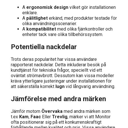
A
ergonomisk design
vilket gör installationen
enklare.
A
pålitlighet
erkänd, med produkter testade för
olika användningsscenarier.
A
kompatibilitet
med olika fjärrkontroller och
enheter tack vare olika tillbehörssystem.
Potentiella nackdelar
Trots deras popularitet har vissa användare
rapporterat nackdelar. Detta inkluderar besök på
kundtjänst för tekniska frågor, speciellt vid ett
oväntat strömavbrott. Dessutom kan vissa modeller
kräva ytterligare justeringar under installationen för
att säkerställa korrekt
lugn
vid långvarig användning.
Jämförelse med andra märken
Jämför motorn
Övervaka
med andra märken som
t.ex
Kam
,
Faac
Eller
Trevlig
, märker vi att Monitor
ofta positionerar sig på ett konkurrenskraftigt
förhållande mellan kvalitet och pris. Vissa användare