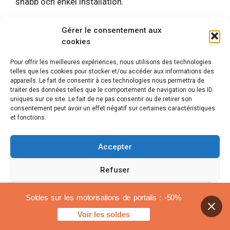
snabb och enkel installation.
Användarrecensioner av SCS
Gérer le consentement aux
cookies
Sentinel OpenGate 2 gate
automation:
Pour offrir les meilleures expériences, nous utilisons des technologies
telles que les cookies pour stocker et/ou accéder aux informations des
appareils. Le fait de consentir à ces technologies nous permettra de
Ganska diskret för en handmotor
traiter des données telles que le comportement de navigation ou les ID
uniques sur ce site. Le fait de ne pas consentir ou de retirer son
Bra valuta för pengarna
consentement peut avoir un effet négatif sur certaines caractéristiques
Monteringsmall medföljer
et fonctions.
Nyckel för mycket praktiska elektriska
kontakter
Accepter
KOM SNABB 70
Refuser
Voir les préférences
Soldes sur les motorisations de portails : -50%
Voir les soldes
Cookiespolicy
Rättsliga meddelanden