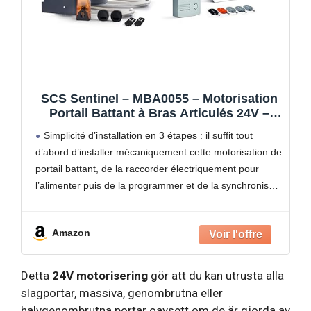
SCS Sentinel – MBA0055 – Motorisation
Portail Battant à Bras Articulés 24V –
Automatisme avec 2 Télécommandes –
Simplicité d’installation en 3 étapes : il suffit tout
Longueur Portail 5 mètres et Poids 500
d’abord d’installer mécaniquement cette motorisation de
kg maximum – OpenGate 2
portail battant, de la raccorder électriquement pour
l’alimenter puis de la programmer et de la synchroniser
ce qui ne présente aucune difficulté pour votre plus
Amazon
Detta
24V motorisering
gör att du kan utrusta alla
slagportar, massiva, genombrutna eller
halvgenombrutna portar oavsett om de är gjorda av