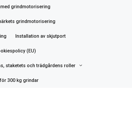
ör med grindmotorisering
ärkets grindmotorisering
ing
Installation av skjutport
okiespolicy (EU)
ns, staketets och trädgårdens roller
för 300 kg grindar