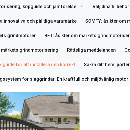
orisering, köpguide och jämförelse
Välj dina tillbeh
ta innovativa och pålitliga varumärke
SOMFY: åsikter om m
ets grindmotorer
BFT: åsikter om märkets grindmotoriser
m märkets grindmotorisering
Rättsliga meddelanden
Co
 guide för att installera den korrekt
Säkra ditt hem: porte
ssystem för slaggrindar: En kraftfull och miljövänlig motor 