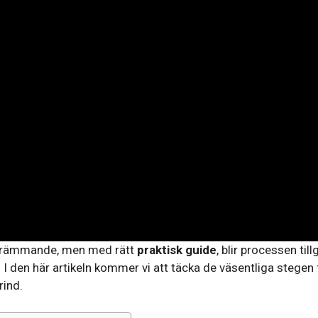
 skrämmande, men med rätt
praktisk guide
, blir processen til
l. I den här artikeln kommer vi att täcka de väsentliga stegen 
ind.