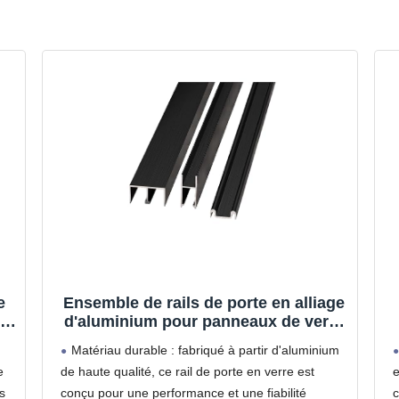
e
Ensemble de rails de porte en alliage
um
d'aluminium pour panneaux de verre
e
de 8 mm – Matériel de rail coulissant
Matériau durable : fabriqué à partir d'aluminium
c
avec installation facile et rapide
e
de haute qualité, ce rail de porte en verre est
e
s
conçu pour une performance et une fiabilité
c