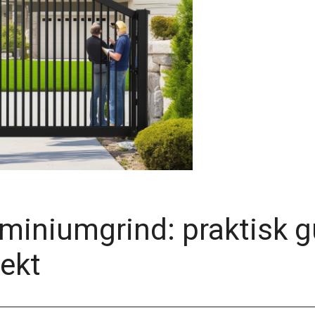
uminiumgrind: praktisk g
rekt