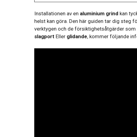
Installationen av en
aluminium grind
kan tyck
helst kan göra. Den här guiden tar dig steg
verktygen och de försiktighetsåtgärder som sk
slagport
Eller
glidande
, kommer följande info