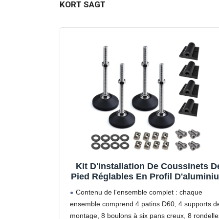
KORT SAGT
Kit D'installation De Coussinets D
Pied Réglables En Profil D'alumini
2020 3030 4040 4545 5050, Filetag
Contenu de l'ensemble complet : chaque
M8 M10 M12, Pied En Caoutchou
ensemble comprend 4 patins D60, 4 supports d
Absorbant Les Chocs, 4
montage, 8 boulons à six pans creux, 8 rondelle
Jeux(Silver,3030 m12)