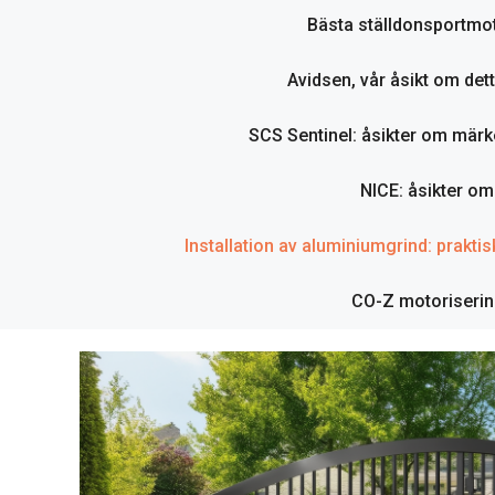
Bästa ställdonsportmot
Avidsen, vår åsikt om det
SCS Sentinel: åsikter om märk
NICE: åsikter o
Installation av aluminiumgrind: praktisk
CO-Z motorisering