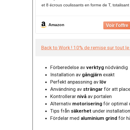
et 8 écrous coulissants en forme de T, totalisant
ensembles.
Compatibilité multi-spécifications : offre trois
Amazon
spécifications
Back to Work ! 10% de remise sur tout l
Förberedelse av
verktyg
nödvändig
Installation av
gångjärn
exakt
Perfekt anpassning av
löv
Användning av
strängar
för att plac
Kontrollerar
nivå
av portalen
Alternativ
motorisering
för optimal d
Tips från
säkerhet
under installatio
Fördelar med
aluminium grind
för h