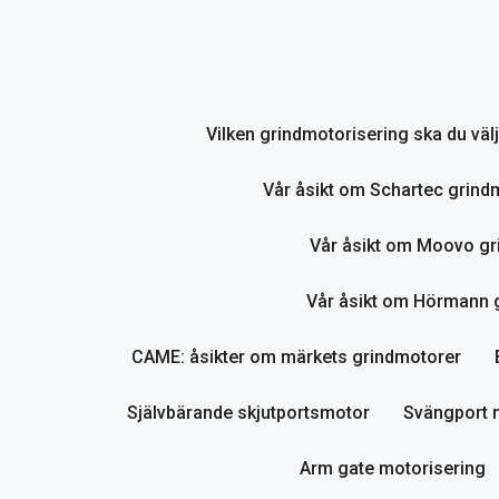
Hoppa
till
innehåll
Vilken grindmotorisering ska du vä
Vår åsikt om Schartec grind
Vår åsikt om Moovo gr
Vår åsikt om Hörmann gr
CAME: åsikter om märkets grindmotorer
Självbärande skjutportsmotor
Svängport 
Arm gate motorisering