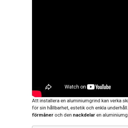
Att installera en aluminiumgrind kan verka
för sin hållbarhet, estetik och enkla underhål
förmåner
och den
nackdelar
en aluminiumgr