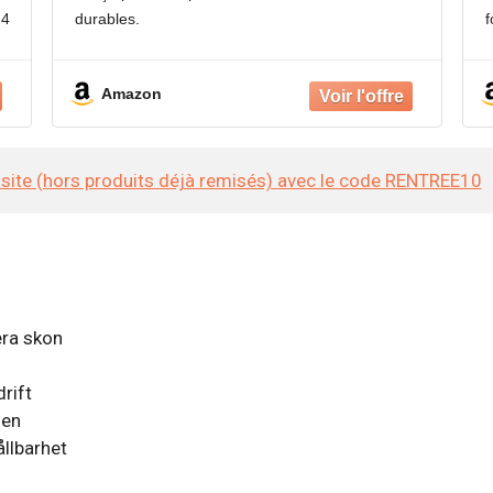
 4
durables.
f
Design élégant : le design élégant et moderne
d
de la piste et de ses composants
Amazon
e site (hors produits déjà remisés) avec le code RENTREE10
era skon
rift
nen
ållbarhet