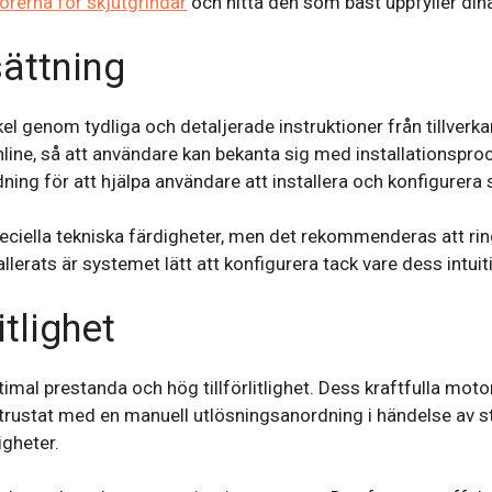
rerna för skjutgrindar
och hitta den som bäst uppfyller din
sättning
el genom tydliga och detaljerade instruktioner från tillverk
 online, så att användare kan bekanta sig med installationsp
ng för att hjälpa användare att installera och konfigurera s
peciella tekniska färdigheter, men det rekommenderas att ri
llerats är systemet lätt att konfigurera tack vare dess intui
itlighet
imal prestanda och hög tillförlitlighet. Dess kraftfulla mot
rustat med en manuell utlösningsanordning i händelse av str
igheter.