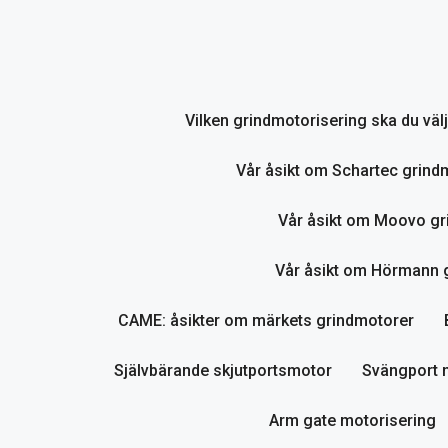
Hoppa
till
innehåll
Vilken grindmotorisering ska du vä
Vår åsikt om Schartec grind
Vår åsikt om Moovo gr
Vår åsikt om Hörmann gr
CAME: åsikter om märkets grindmotorer
Självbärande skjutportsmotor
Svängport 
Arm gate motorisering