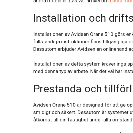
andra modeller. Läs vår artikel om
bästa moto
Installation och drift
Installationen av Avidsen Orane 510 görs enk
fullständiga instruktioner finns tillgängliga
Dessutom erbjuder Avidsen en onlinehandledni
Installationen av detta system kräver inga s
med denna typ av arbete. När det väl har insta
Prestanda och tillförl
Avidsen Orane 510 är designad för att ge opt
smidigt och säkert. Dessutom är systemet ut
åtkomst till din fastighet under alla omständ