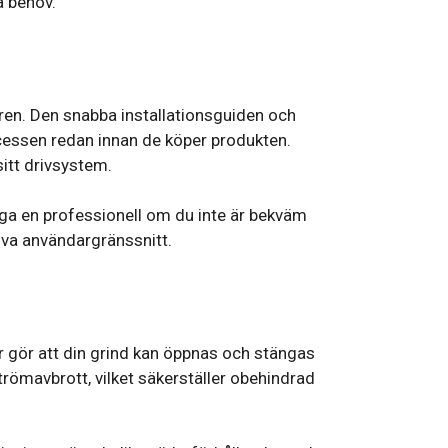
a behov.
aren. Den snabba installationsguiden och
rocessen redan innan de köper produkten.
itt drivsystem.
nga en professionell om du inte är bekväm
tiva användargränssnitt.
or gör att din grind kan öppnas och stängas
ömavbrott, vilket säkerställer obehindrad