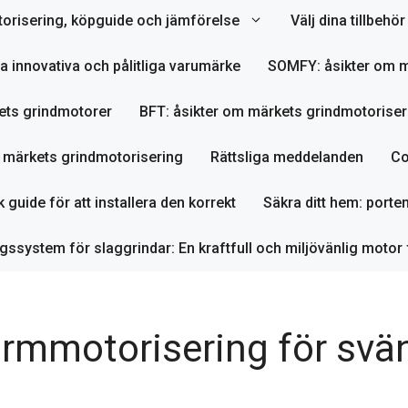
orisering, köpguide och jämförelse
Välj dina tillbeh
ta innovativa och pålitliga varumärke
SOMFY: åsikter om m
ets grindmotorer
BFT: åsikter om märkets grindmotoriser
m märkets grindmotorisering
Rättsliga meddelanden
Co
 guide för att installera den korrekt
Säkra ditt hem: porte
ssystem för slaggrindar: En kraftfull och miljövänlig motor 
rmmotorisering för svän