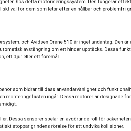
itligheten hos detta motoriseringssystem. Den fungerar effek
idealiskt val för dem som letar efter en hållbar och problemfri
torsystem, och Avidsen Orane 510 är inget undantag. Den är 
utomatisk avstängning om ett hinder upptäcks. Dessa funktio
, ett djur eller ett föremål.
hör som bidrar till dess användarvänlighet och funktionalit
monteringsfästen ingår. Dessa motorer är designade för att f
smidigt.
ller. Dessa sensorer spelar en avgörande roll för säkerhete
skt stoppar grindens rörelse för att undvika kollisioner.