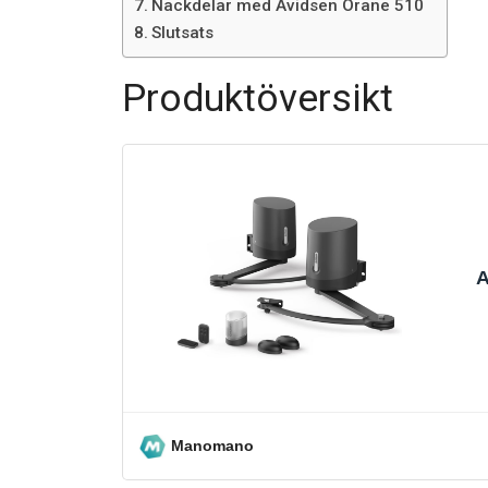
Nackdelar med Avidsen Orane 510
Slutsats
Produktöversikt
A
Manomano