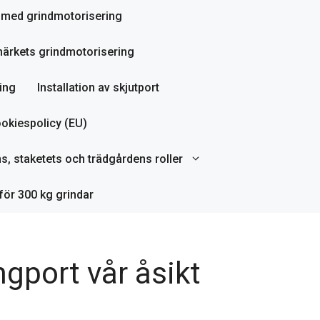
ör med grindmotorisering
ärkets grindmotorisering
ing
Installation av skjutport
okiespolicy (EU)
ns, staketets och trädgårdens roller
för 300 kg grindar
gport vår åsikt