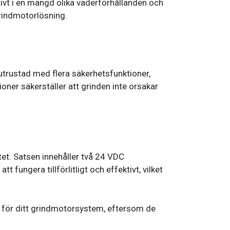
tivt i en mängd olika väderförhållanden och
 grindmotorlösning.
utrustad med flera säkerhetsfunktioner,
ner säkerställer att grinden inte orsakar
et. Satsen innehåller två 24 VDC
ungera tillförlitligt och effektivt, vilket
n för ditt grindmotorsystem, eftersom de