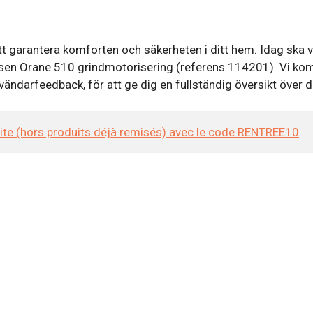
tt garantera komforten och säkerheten i ditt hem. Idag ska vi
en Orane 510 grindmotorisering (referens 114201). Vi komm
vändarfeedback, för att ge dig en fullständig översikt över 
site (hors produits déjà remisés) avec le code RENTREE10