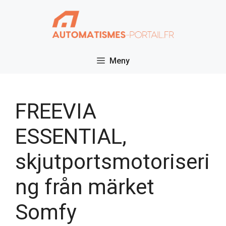
Hoppa
till
innehåll
Meny
FREEVIA
ESSENTIAL,
skjutportsmotoriseri
ng från märket
Somfy