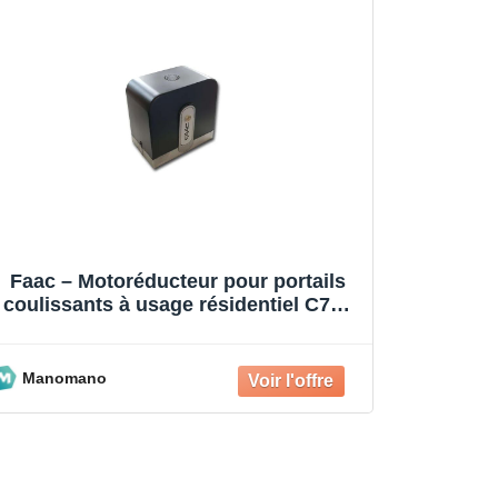
Faac – Motoréducteur pour portails
coulissants à usage résidentiel C720
24V 400 kg 109320
Manomano