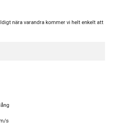
digt nära varandra kommer vi helt enkelt att
 lång
 m/s