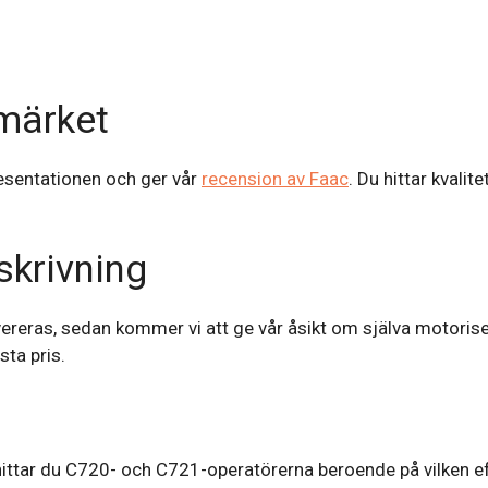
märket
resentationen och ger vår
recension av Faac
. Du hittar kvalit
skrivning
evereras, sedan kommer vi att ge vår åsikt om själva motoris
sta pris.
ttar du C720- och C721-operatörerna beroende på vilken effe