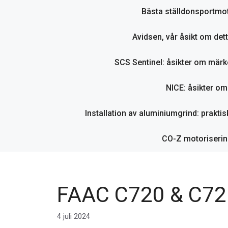
Bästa ställdonsportmot
Avidsen, vår åsikt om det
SCS Sentinel: åsikter om märk
NICE: åsikter o
Installation av aluminiumgrind: praktisk
CO-Z motorisering
FAAC C720 & C721
4 juli 2024