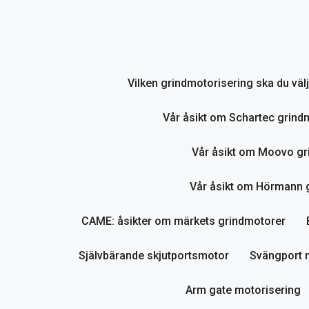
Hoppa
till
innehåll
Vilken grindmotorisering ska du vä
Vår åsikt om Schartec grind
Vår åsikt om Moovo gr
Vår åsikt om Hörmann gr
CAME: åsikter om märkets grindmotorer
Självbärande skjutportsmotor
Svängport 
Arm gate motorisering