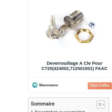
Deverrouillage A Cle Pour
C720(424002,712501001) FAAC
Manomano
Sommaire
Presentation av varumärket