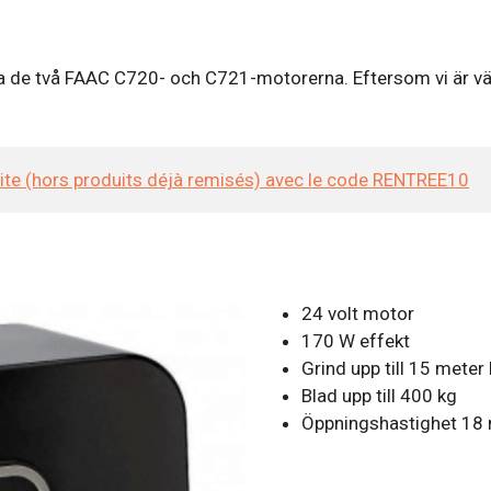
a de två FAAC C720- och C721-motorerna. Eftersom vi är väl
site (hors produits déjà remisés) avec le code RENTREE10
24 volt motor
170 W effekt
Grind upp till 15 meter
Blad upp till 400 kg
Öppningshastighet 18