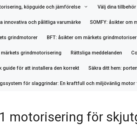
orisering, köpguide och jämförelse
Välj dina tillbeh
ta innovativa och pålitliga varumärke
SOMFY: åsikter om m
ets grindmotorer
BFT: åsikter om märkets grindmotoriser
m märkets grindmotorisering
Rättsliga meddelanden
Co
 guide för att installera den korrekt
Säkra ditt hem: porte
ssystem för slaggrindar: En kraftfull och miljövänlig motor 
 motorisering för skjut