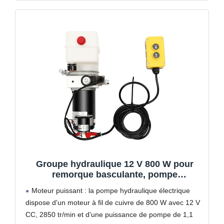
Groupe hydraulique 12 V 800 W pour
remorque basculante, pompe
hydraulique électrique à simple effet
Moteur puissant : la pompe hydraulique électrique
avec télécommande de 4,5 m et réservoir
dispose d'un moteur à fil de cuivre de 800 W avec 12 V
de 1,5 L pour bennes basculantes, ponts
CC, 2850 tr/min et d'une puissance de pompe de 1,1
élévateurs et