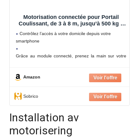
Motorisation connectée pour Portail
Coulissant, de 3 à 8 m, jusqu’à 500 kg –
Orea Connect – Avidsen Pose Possible
Contrôlez l’accès à votre domicile depuis votre
dans Etre connecté avec
smartphone
telecommandes, feu Clignotant et Jeu de
photocellules, Noir
Grâce au module connecté,
prenez la main sur votre
portail via votre smartphone
. Cliquez dans l’application
Avidsen Home pour ouvrir et fermer vos battants. Vous
Amazon
êtes informé en temps réel
Sobrico
Installation av
motorisering