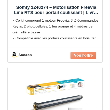
Somfy 1246274 – Motorisation Freevia
Line RTS pour portail coulissant | Livrée
avec 3 télécommandes Keytis, feu
Ce kit comprend 1 moteur Freevia, 3 télécommandes
orange, photocellules et 4m de
Keytis, 2 photocellules, 1 feu orange et 4 mètres de
crémaillère | Fabriquée en France |
crémaillère basse
Compatible app TaHoma
Compatible avec les portails coulissants en bois, fer,
PVC ou aluminium, d'une longueur maxi de 7 m et d'un
poids
Amazon