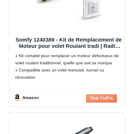
Somfy 1240389 - Kit de Remplacement de
Moteur pour volet Roulant tradi | Radio
RTS | 20 Nm | Porte-fenêtre
Kit complet pour remplacer un moteur défectueux de
volet roulant traditionnel, quelle que soit sa marque
Compatible avec un volet menuisé, tunnel ou
rénovation
Contrôle du volet roulant depuis l'interrupteur radio
RTS présent sur votre installation actuelle (nouvelle
Amazon
programmation à