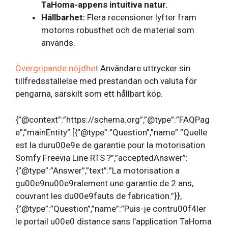
TaHoma-appens intuitiva natur.
Hållbarhet:
Flera recensioner lyfter fram
motorns robusthet och de material som
används.
Övergripande nöjdhet:
Användare uttrycker sin
tillfredsställelse med prestandan och valuta för
pengarna, särskilt som ett hållbart köp.
{”@context”:”https://schema.org”,”@type”:”FAQPag
e”,”mainEntity”:[{”@type”:”Question”,”name”:”Quelle
est la duru00e9e de garantie pour la motorisation
Somfy Freevia Line RTS ?”,”acceptedAnswer”:
{”@type”:”Answer”,”text”:”La motorisation a
gu00e9nu00e9ralement une garantie de 2 ans,
couvrant les du00e9fauts de fabrication.”}},
{”@type”:”Question”,”name”:”Puis-je contru00f4ler
le portail u00e0 distance sans l’application TaHoma