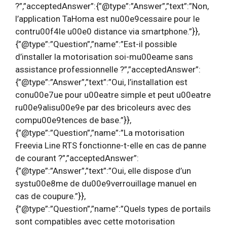
?”,”acceptedAnswer”:{”@type”:”Answer”,”text”:”Non,
l’application TaHoma est nu00e9cessaire pour le
contru00f4le u00e0 distance via smartphone.”}},
{”@type”:”Question”,”name”:”Est-il possible
d’installer la motorisation soi-mu00eame sans
assistance professionnelle ?”,”acceptedAnswer”:
{”@type”:”Answer”,”text”:”Oui, l’installation est
conu00e7ue pour u00eatre simple et peut u00eatre
ru00e9alisu00e9e par des bricoleurs avec des
compu00e9tences de base.”}},
{”@type”:”Question”,”name”:”La motorisation
Freevia Line RTS fonctionne-t-elle en cas de panne
de courant ?”,”acceptedAnswer”:
{”@type”:”Answer”,”text”:”Oui, elle dispose d’un
systu00e8me de du00e9verrouillage manuel en
cas de coupure.”}},
{”@type”:”Question”,”name”:”Quels types de portails
sont compatibles avec cette motorisation