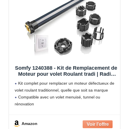
Somfy 1240388 - Kit de Remplacement de
Moteur pour volet Roulant tradi | Radio
RTS | 10 Nm | Fenêtre
Kit complet pour remplacer un moteur défectueux de
volet roulant traditionnel, quelle que soit sa marque
Compatible avec un volet menuisé, tunnel ou
rénovation
Contrôle du volet roulant depuis l'interrupteur radio
RTS présent sur votre installation actuelle (nouvelle
Amazon
programmation à