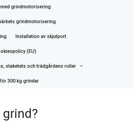
ör med grindmotorisering
ärkets grindmotorisering
ing
Installation av skjutport
okiespolicy (EU)
ns, staketets och trädgårdens roller
för 300 kg grindar
n grind?