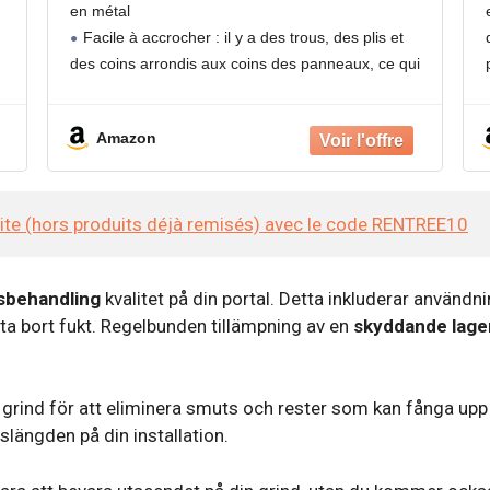
en métal
d'intérieur amusante - Décoration
Facile à accrocher : il y a des trous, des plis et
extérieure
des coins arrondis aux coins des panneaux, ce qui
s
est facile à installer et évite les blessures.
Amazon
site (hors produits déjà remisés) avec le code RENTREE10
sbehandling
kvalitet på din portal. Detta inkluderar användn
ta bort fukt. Regelbunden tillämpning av en
skyddande lage
 grind för att eliminera smuts och rester som kan fånga upp
längden på din installation.