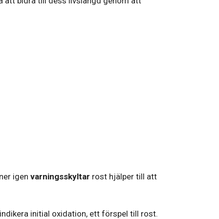
att bidra till dess livslängd genom att
nner igen
varningsskyltar
rost hjälper till att
kera initial oxidation, ett förspel till rost.