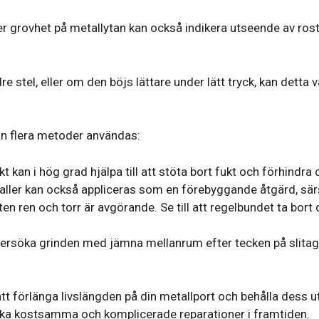
r grovhet på metallytan kan också indikera utseende av rost
 stel, eller om den böjs lättare under lätt tryck, kan detta v
kan flera metoder användas:
ikt kan i hög grad hjälpa till att stöta bort fukt och förhindra 
aller kan också appliceras som en förebyggande åtgärd, särs
rten ren och torr är avgörande. Se till att regelbundet ta b
rsöka grinden med jämna mellanrum efter tecken på slitage
tt förlänga livslängden på din metallport och behålla dess ut
dvika kostsamma och komplicerade reparationer i framtiden.