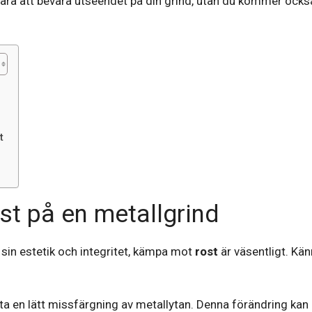
ra att bevara utseendet på din grind, utan du kommer också 
t
st på en metallgrind
r sin estetik och integritet, kämpa mot
rost
är väsentligt. Kä
ta en lätt missfärgning av metallytan. Denna förändring kan indi