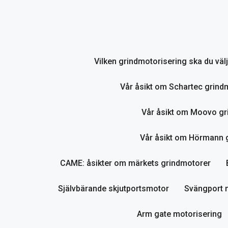
Hoppa
till
innehåll
Vilken grindmotorisering ska du vä
Vår åsikt om Schartec grind
Vår åsikt om Moovo gr
Vår åsikt om Hörmann gr
CAME: åsikter om märkets grindmotorer
Självbärande skjutportsmotor
Svängport 
Arm gate motorisering