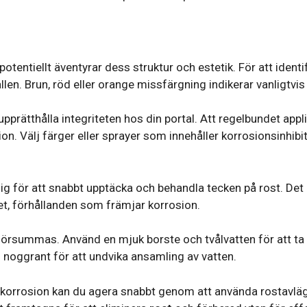
 potentiellt äventyrar dess struktur och estetik. För att ident
llen. Brun, röd eller orange missfärgning indikerar vanligtvis
pprätthålla integriteten hos din portal. Att regelbundet app
on. Välj färger eller sprayer som innehåller korrosionsinhibito
g för att snabbt upptäcka och behandla tecken på rost. Det är
het, förhållanden som främjar korrosion.
 försummas. Använd en mjuk borste och tvålvatten för att ta
n noggrant för att undvika ansamling av vatten.
å korrosion kan du agera snabbt genom att använda rostavlä