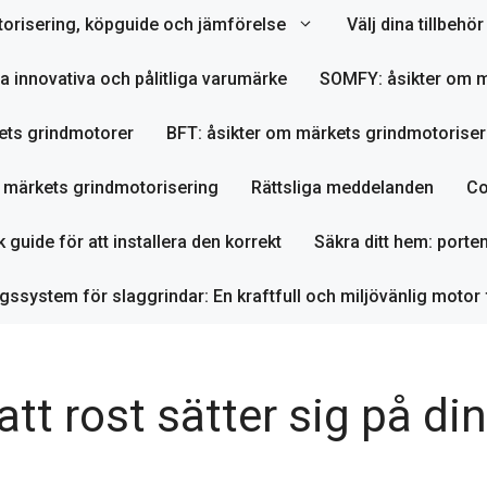
orisering, köpguide och jämförelse
Välj dina tillbeh
ta innovativa och pålitliga varumärke
SOMFY: åsikter om m
ets grindmotorer
BFT: åsikter om märkets grindmotoriser
m märkets grindmotorisering
Rättsliga meddelanden
Co
 guide för att installera den korrekt
Säkra ditt hem: porte
ssystem för slaggrindar: En kraftfull och miljövänlig motor 
att rost sätter sig på di