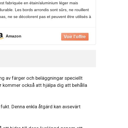
est fabriquée en étain/aluminium léger mais
durable. Les bords arrondis sont sûrs, ne rouillent
pas, ne se décolorent pas et peuvent être utilisés à
l'intérieur et à l'extérieur pendant de nombreuses
années
Amazon
ing av färger och beläggningar speciellt
r
kommer också att hjälpa dig att behålla
 fukt. Denna enkla åtgärd kan avsevärt