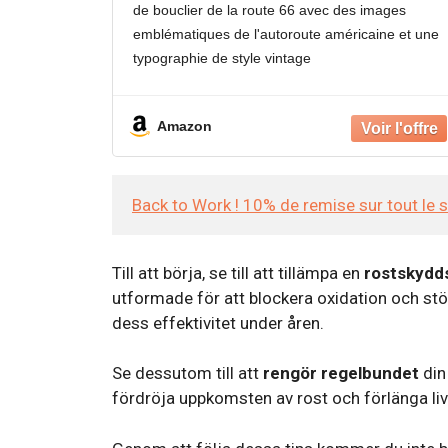
de bouclier de la route 66 avec des images
emblématiques de l'autoroute américaine et une
typographie de style vintage
Collection polyvalente : le lot comprend plusieur
motifs avec drapeau américain, bois rustique,
Amazon
Back to Work ! 10% de remise sur tout le 
Till att börja, se till att tillämpa en
rostskydd
utformade för att blockera oxidation och stö
dess effektivitet under åren.
Se dessutom till att
rengör regelbundet
din
fördröja uppkomsten av rost och förlänga livs