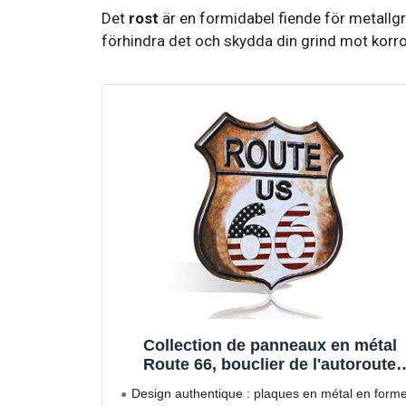
Det
rost
är en formidabel fiende för metallgri
förhindra det och skydda din grind mot korr
Collection de panneaux en métal
Route 66, bouclier de l'autoroute
américaine vintage, décoration
Design authentique : plaques en métal en form
murale, plusieurs motifs (multicolor