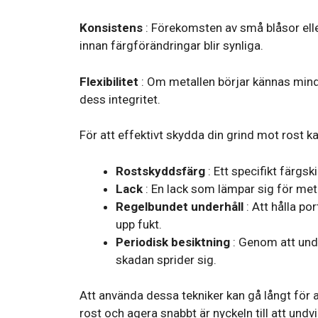
Konsistens
: Förekomsten av små blåsor elle
innan färgförändringar blir synliga.
Flexibilitet
: Om metallen börjar kännas mindre
dess integritet.
För att effektivt skydda din grind mot rost 
Rostskyddsfärg
: Ett specifikt färgsk
Lack
: En lack som lämpar sig för met
Regelbundet underhåll
: Att hålla po
upp fukt.
Periodisk besiktning
: Genom att unde
skadan sprider sig.
Att använda dessa tekniker kan gå långt för a
rost och agera snabbt är nyckeln till att un