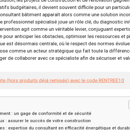
ifs budgétaires, il devient souvent difficile pour un partic
onsultant bâtiment apparaît alors comme une solution inconto
 professionnel spécialisé joue un rôle clé, du diagnostic initia
ervention agit comme un véritable levier, conjuguant experti
n pour anticiper les obstacles, optimiser les ressources et p
e est désormais centrale, où le respect des normes évolue r
mpose comme un acteur stratégique qui fait toute la différen
r de collaborer avec ce spécialiste afin de sécuriser et val
site (hors produits déjà remisés) avec le code RENTREE10
iment : un gage de conformité et de sécurité
ux : assurer le succès de votre construction
s : expertise du consultant en efficacité énergétique et durabi