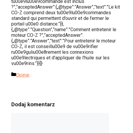
tu00e9lu00e9commande est inclus
?”,”acceptedAnswer”:{„@type”:”Answer”,”text”:”Le kit
CO-Z comprend deux tu00e9lu00e9commandes
standard qui permettent d’ouvrir et de fermer le
portail u00e0 distance.”}},
{„@type”:”Question”,”name”:”Comment entretenir le
moteur CO-Z ?”,”acceptedAnswer”:
{„@type”:”Answer”,”text”:”Pour entretenir le moteur
CO-Z, il est conseillu00e9 de vu00e9rifier
ru00e9guliu00e8rement les connexions
u00e9lectriques et d’appliquer de l’huile sur les
vu00e9rins.”}}]}
Kategorie
Opinie
Dodaj komentarz
Komentarz