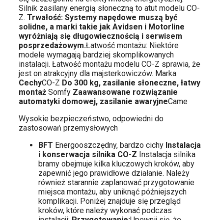
Silnik zasilany energią słoneczną to atut modelu CO-
Z.
Trwałość: Systemy napędowe muszą być
solidne, a marki takie jak Avidsen i Motorline
wyróżniają się długowiecznością i serwisem
posprzedażowym.
Łatwość montażu: Niektóre
modele wymagają bardziej skomplikowanych
instalacji. Łatwość montażu modelu CO-Z sprawia, że
​​jest on atrakcyjny dla majsterkowiczów. Marka
Cechy
CO-Z
Do 300 kg, zasilanie słoneczne, łatwy
montaż
Somfy
Zaawansowane rozwiązanie
automatyki domowej, zasilanie awaryjne
Came
Wysokie bezpieczeństwo, odpowiedni do
zastosowań przemysłowych
BFT
Energooszczędny, bardzo cichy
Instalacja
i konserwacja silnika CO-Z
Instalacja silnika
bramy obejmuje kilka kluczowych kroków, aby
zapewnić jego prawidłowe działanie. Należy
również starannie zaplanować przygotowanie
miejsca montażu, aby uniknąć późniejszych
komplikacji. Poniżej znajduje się przegląd
kroków, które należy wykonać podczas
instalacji:
Przygotowanie:
Upewnij się, że