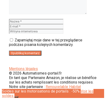
Nazwa
E-
mail
Witryna
internetowa
Zapamiętaj moje dane w tej przeglądarce
podczas pisania kolejnych komentarzy.
Mentions légales
© 2026 Automatismes-portail.fr
En tant que Partenaire Amazon, je réalise un bénéfice
sur les achats remplissant les conditions requises.
Notre site partenaire :
Renouvelable Habitat
Soldes sur les motorisations de portails : -50%
Voir les
soldes