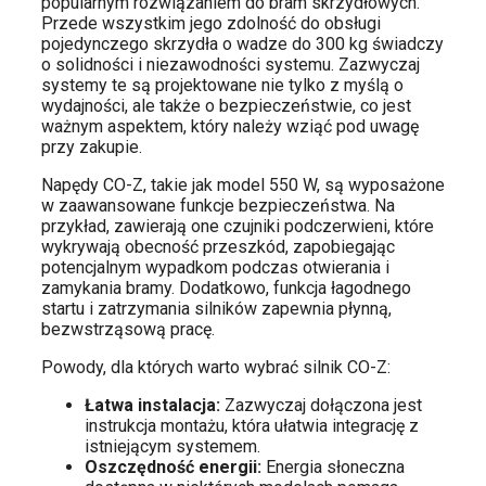
popularnym rozwiązaniem do bram skrzydłowych.
Przede wszystkim jego zdolność do obsługi
pojedynczego skrzydła o wadze do 300 kg świadczy
o solidności i niezawodności systemu. Zazwyczaj
systemy te są projektowane nie tylko z myślą o
wydajności, ale także o bezpieczeństwie, co jest
ważnym aspektem, który należy wziąć pod uwagę
przy zakupie.
Napędy CO-Z, takie jak model 550 W, są wyposażone
w zaawansowane funkcje bezpieczeństwa. Na
przykład, zawierają one czujniki podczerwieni, które
wykrywają obecność przeszkód, zapobiegając
potencjalnym wypadkom podczas otwierania i
zamykania bramy. Dodatkowo, funkcja łagodnego
startu i zatrzymania silników zapewnia płynną,
bezwstrząsową pracę.
Powody, dla których warto wybrać silnik CO-Z:
Łatwa instalacja:
Zazwyczaj dołączona jest
instrukcja montażu, która ułatwia integrację z
istniejącym systemem.
Oszczędność energii:
Energia słoneczna