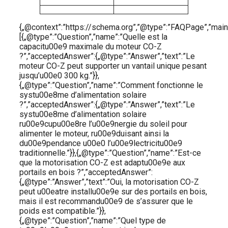
{„@context”:”https://schema.org”,”@type”:”FAQPage”,”mainE
[{„@type”:”Question”,”name”:”Quelle est la
capacitu00e9 maximale du moteur CO-Z
?”,”acceptedAnswer”:{„@type”:”Answer”,”text”:”Le
moteur CO-Z peut supporter un vantail unique pesant
jusqu’u00e0 300 kg.”}},
{„@type”:”Question”,”name”:”Comment fonctionne le
systu00e8me d’alimentation solaire
?”,”acceptedAnswer”:{„@type”:”Answer”,”text”:”Le
systu00e8me d’alimentation solaire
ru00e9cupu00e8re l’u00e9nergie du soleil pour
alimenter le moteur, ru00e9duisant ainsi la
du00e9pendance u00e0 l’u00e9lectricitu00e9
traditionnelle.”}},{„@type”:”Question”,”name”:”Est-ce
que la motorisation CO-Z est adaptu00e9e aux
portails en bois ?”,”acceptedAnswer”:
{„@type”:”Answer”,”text”:”Oui, la motorisation CO-Z
peut u00eatre installu00e9e sur des portails en bois,
mais il est recommandu00e9 de s’assurer que le
poids est compatible.”}},
{„@type”:”Question”,”name”:”Quel type de