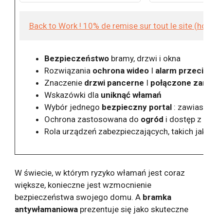
personnes
Back to Work ! 10% de remise sur tout le site (hor
Bezpieczeństwo
bramy, drzwi i okna
Rozwiązania
ochrona wideo
I
alarm przeciww
Znaczenie
drzwi pancerne
I
połączone zamki
Wskazówki dla
uniknąć włamań
Wybór jednego
bezpieczny portal
: zawiasowe
Ochrona zastosowana do
ogród
i dostęp z zew
Rola urządzeń zabezpieczających, takich jak
zn
W świecie, w którym ryzyko włamań jest coraz
większe, konieczne jest wzmocnienie
bezpieczeństwa swojego domu. A
bramka
antywłamaniowa
prezentuje się jako skuteczne