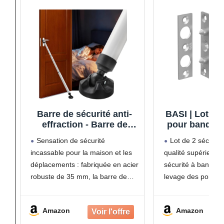
Barre de sécurité anti-
BASI | Lot de
effraction - Barre de
pour bandes 
sécurité robuste pour
Sécurité la
Sensation de sécurité
Lot de 2 sécurité
porte coulissante,
charnière | 
incassable pour la maison et les
qualité supérieure
fenêtre - Blanc
levage | Av
déplacements : fabriquée en acier
sécurité à bande ren
mural | 2
robuste de 35 mm, la barre de
levage des portes
sécurité de porte résiste à plus de
et offre ainsi une p
180 kg de pression. Cela donne
supplémentaire opt
Amazon
Amazon
aux femmes célibataires et aux
portes d'entrée de