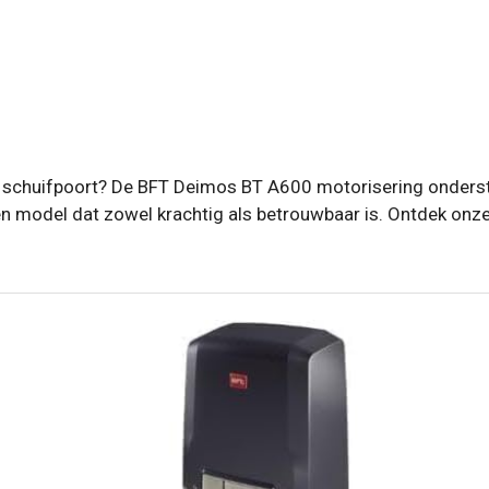
w schuifpoort? De BFT Deimos BT A600 motorisering onderste
en model dat zowel krachtig als betrouwbaar is. Ontdek onz