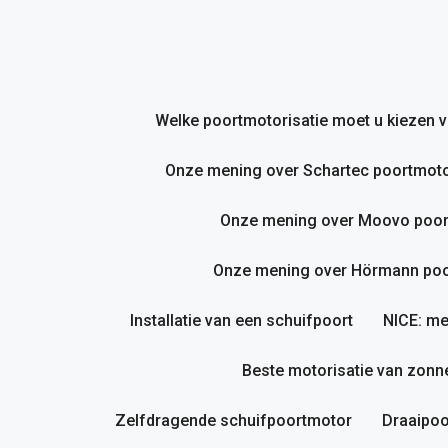
Ga
naar
de
inhoud
Welke poortmotorisatie moet u kiezen
Onze mening over Schartec poortmoto
Onze mening over Moovo poor
Onze mening over Hörmann poor
Installatie van een schuifpoort
NICE: me
Beste motorisatie van zonne
Zelfdragende schuifpoortmotor
Draaipoo