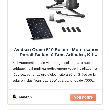
Avidsen Orane 510 Solaire, Motorisation
Portail Battant à Bras Articulés, Kit
Automatisme Complet 100% Solaire, 5m
【Autonomie totale via énergie solaire sans aucun
et 500kg, sans Fil, 4 Télécommandes,
câblage】 : Simplifiez radicalement votre installation et
Photocellules, Économie d'Énergie, Gris,
réduisez votre facture d'électricité à zéro. Grâce au kit
Durable
solaire inclus (panneau 20W et 2 batteries de 7000
mAh), ce moteur fonctionne de manière 100%
autonome.
Amazon