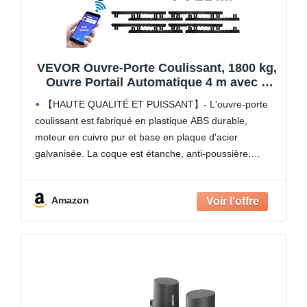
VEVOR Ouvre-Porte Coulissant, 1800 kg,
Ouvre Portail Automatique 4 m avec 4
Télécommandes et Contrôle APP, Moteur
【HAUTE QUALITÉ ET PUISSANT】- L'ouvre-porte
de Portail Électrique pour Allée Roulante,
coulissant est fabriqué en plastique ABS durable,
Kit Système Sécurité Opérateur de
moteur en cuivre pur et base en plaque d'acier
Portail
galvanisée. La coque est étanche, anti-poussière,
résistante à la corrosion et à la rouille. Le puissant
moteur de 1
Amazon