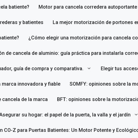
ela batiente?
Motor para cancela corredera autoportante
rederas y batientes
La mejor motorización de portones e
batiente?
¿Cómo elegir una motorización para cancela co
ión de cancela de aluminio: guía práctica para instalarla corr
uador, guía de compra y comparativa.
Elegir tus acce
a marca innovadora y fiable
SOMFY: opiniones sobre la mo
e cancela de la marca
BFT: opiniones sobre la motorizaci
Asegurar su hogar: el papel de la puerta, la valla y el jardín
n CO-Z para Puertas Batientes: Un Motor Potente y Ecológic