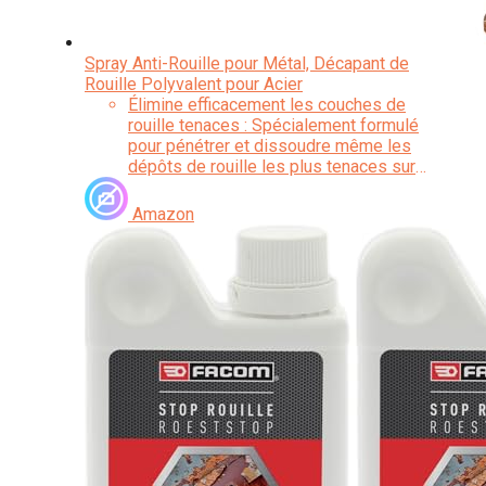
Spray Anti-Rouille pour Métal, Décapant de
Rouille Polyvalent pour Acier
Élimine efficacement les couches de
rouille tenaces : Spécialement formulé
pour pénétrer et dissoudre même les
dépôts de rouille les plus tenaces sur
l’acier, le fer et d’autres métaux, ce
produit redonne aux surfaces un aspect
Amazon
propre, lisse et exempt