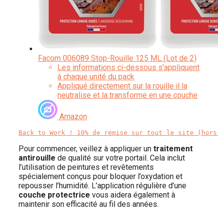
Facom 006089 Stop-Rouille 125 ML (Lot de 2)
Les informations ci-dessous s'appliquent
à chaque unité du pack
Appliqué directement sur la rouille il la
neutralise et la transforme en une couche
protectrice longue durée
Résistante aux intempéries et à l'air salin
Amazon
Formule concentrée qui combat la rouille
rapidement
Back to Work ! 10% de remise sur tout le site (hors
Pour commencer, veillez à appliquer un
traitement
antirouille
de qualité sur votre portail. Cela inclut
l’utilisation de peintures et revêtements
spécialement conçus pour bloquer l’oxydation et
repousser l’humidité. L’application régulière d’une
couche protectrice
vous aidera également à
maintenir son efficacité au fil des années.