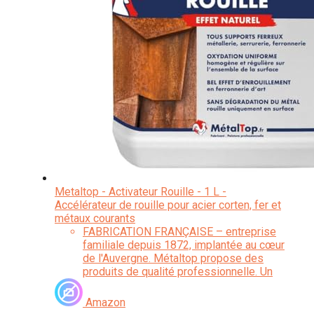
Metaltop - Activateur Rouille - 1 L -
Accélérateur de rouille pour acier corten, fer et
métaux courants
FABRICATION FRANÇAISE – entreprise
familiale depuis 1872, implantée au cœur
de l'Auvergne. Métaltop propose des
produits de qualité professionnelle. Un
savoir-faire transmis de génération en
génération.
Amazon
APPLICATION FACILE - utilisable au