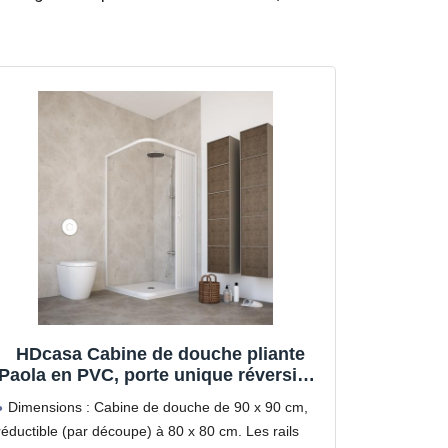
HDcasa Cabine de douche pliante
Paola en PVC, porte unique réversible
et réductible, ouverture latérale avec
Dimensions : Cabine de douche de 90 x 90 cm,
profilés blancs, cabine d'angle gain
réductible (par découpe) à 80 x 80 cm. Les rails
place, fabriquée Italie, 90 x 185 cm