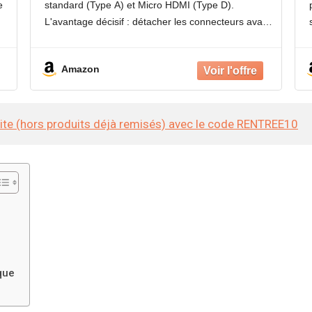
e
standard (Type A) et Micro HDMI (Type D).
installation
L'avantage décisif : détacher les connecteurs avant
de tirer le câble, faire passer le câble sans effort
dans les gaines
Amazon
site (hors produits déjà remisés) avec le code RENTREE10
que