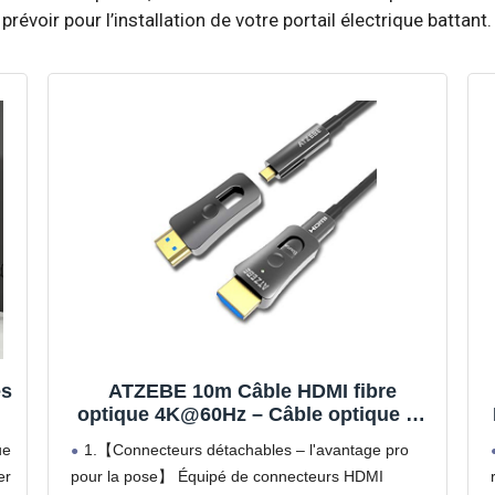
révoir pour l’installation de votre portail électrique battant.
es
ATZEBE 10m Câble HDMI fibre
optique 4K@60Hz – Câble optique 18
Gbps, YUV 4:4:4, HDR, connecteurs
ue
1.【Connecteurs détachables – l'avantage pro
doubles amovibles, alliage de zinc –
er
pour la pose】 Équipé de connecteurs HDMI
Idéal pour home cinéma, projecteur &